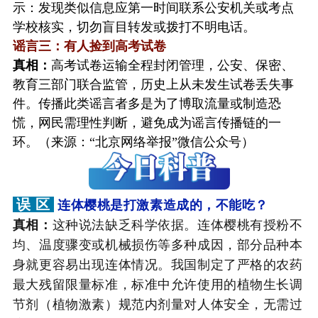
示：发现类似信息应第一时间联系公安机关或考点
学校核实，切勿盲目转发或拨打不明电话。
谣言三：有人捡到高考试卷
真相：
高考试卷运输全程封闭管理，公安、保密、
教育三部门联合监管，历史上从未发生试卷丢失事
件。传播此类谣言者多是为了博取流量或制造恐
慌，网民需理性判断，避免成为谣言传播链的一
环。（来源：“北京网络举报”微信公众号）
误 区
连体樱桃是打激素造成的，不能吃？
真相：
这种说法缺乏科学依据。连体樱桃有授粉不
均、温度骤变或机械损伤等多种成因，部分品种本
身就更容易出现连体情况。我国制定了严格的农药
最大残留限量标准，标准中允许使用的植物生长调
节剂（植物激素）规范内剂量对人体安全，无需过