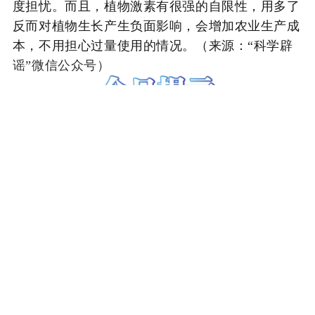
度担忧。而且，植物激素有很强的自限性，用多了
反而对植物生长产生负面影响，会增加农业生产成
本，不用担心过量使用的情况。（来源：“科学辟
谣”微信公众号）
通 报
公安部公布8起涉险情、灾情、警情等领域
网络谣言案件
详情：
公安部组织全国公安机关持续开展打击整治
网络谣言工作，及时发现查处借热点舆情事件进行
打开视听湛江，阅读体验更佳
造谣传谣线索，坚决整治自媒体运营人员摆拍造谣
等利用网络谣言进行吸粉引流、非法牟利等行为，
——
推荐阅读
——
重拳打击编造虚假险情、灾情、警情等违法犯罪活
动。近日，公安部公布8起网络谣言典型案例。
“新疆阿勒泰八月能滑雪”不实（20
26·08·07）