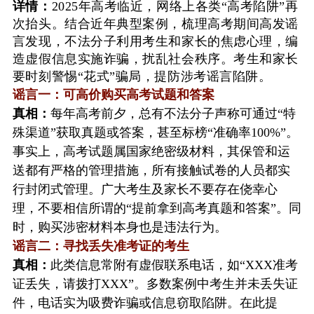
详情：
2025年高考临近，网络上各类“高考陷阱”再
次抬头。结合近年典型案例，梳理高考期间高发谣
言发现，不法分子利用考生和家长的焦虑心理，编
造虚假信息实施诈骗，扰乱社会秩序。考生和家长
要时刻警惕“花式”骗局，提防涉考谣言陷阱。
谣言一：可高价购买高考试题和答案
真相：
每年高考前夕，总有不法分子声称可通过“特
殊渠道”获取真题或答案，甚至标榜“准确率100%”。
事实上，高考试题属国家绝密级材料，其保管和运
送都有严格的管理措施，所有接触试卷的人员都实
行封闭式管理。广大考生及家长不要存在侥幸心
理，不要相信所谓的“提前拿到高考真题和答案”。同
时，购买涉密材料本身也是违法行为。
谣言二：寻找丢失准考证的考生
真相：
此类信息常附有虚假联系电话，如“XXX准考
证丢失，请拨打XXX”。多数案例中考生并未丢失证
件，电话实为吸费诈骗或信息窃取陷阱。在此提