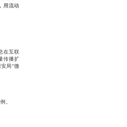
，用流动
息在互联
量传播扩
安局”微
案例。