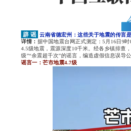
辟 谣
云南省德宏州：这些关于地震的传言
详情：
据中国地震台网正式测定：5月16日9时0
4.5级地震，震源深度10千米。经各乡镇排查
级”“余震超千次”的谣言，编造虚假信息误导
谣言一：芒市地震4.7级