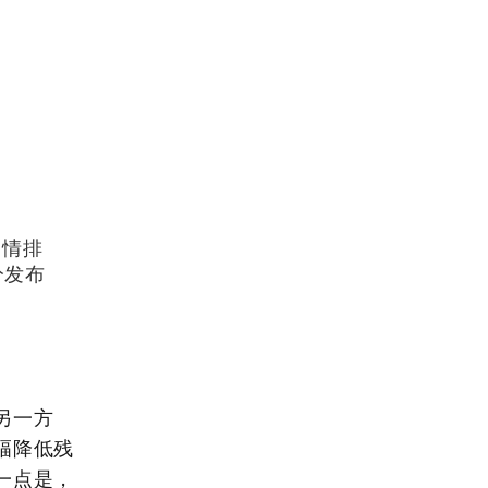
灾情排
分发布
另一方
幅降低残
一点是，