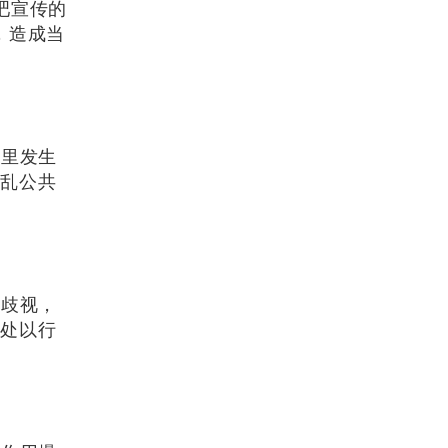
吧宣传的
，造成当
这里发生
扰乱公共
业歧视，
法处以行