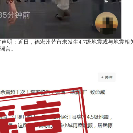
室声明：近日，德宏州芒市未发生4.7级地震或与地震相
属谣言。