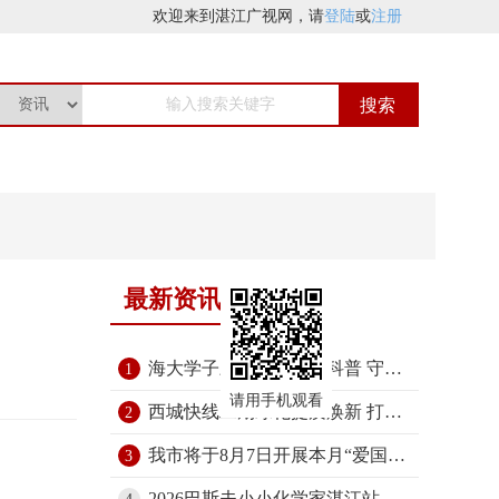
欢迎来
到湛江广视网，
请
登陆
或
注册
搜索
最新资讯
海大学子三年接力海洋科普 守护中华白海豚
1
请用手机观看
西城快线二期绿化提质焕新 打造城市门户景观大道
2
我市将于8月7日开展本月“爱国卫生日”活动
3
2026巴斯夫小小化学家湛江站启动 800名儿童探索“电化学”奥秘