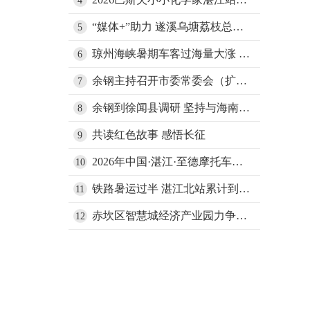
4
“媒体+”助力 遂溪乌塘荔枝总产值3.33亿元
5
琼州海峡暑期车客过海量大涨 湛江海事部门织密
6
余钢主持召开市委常委会（扩大）会议 全力推动经济持续向新向优向好 以科技创新驱动湛江高质量
7
余钢到徐闻县调研 坚持与海南相向而行 深入实施“百千万工程” 持之以恒久久为功推动县域经济高质量发展
8
共读红色故事 感悟长征
9
2026年中国·湛江·至德摩托车越野超级联赛将于国庆假期举行
10
铁路暑运过半 湛江北站累计到发旅客58
11
赤坎区智慧城经济产业园力争年底交付投用 打造数字产业创新
12